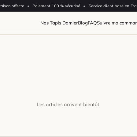
raison offerte
•
Paiement 100 % sécurisé
•
Service client basé en Fr
Nos Tapis Damier
Blog
FAQ
Suivre ma comma
Les articles arrivent bientôt.