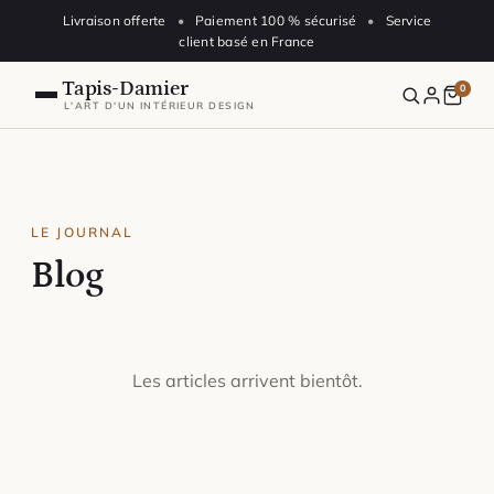
Aller au contenu
Livraison offerte
•
Paiement 100 % sécurisé
•
Service
client basé en France
Tapis-Damier
0
L'ART D'UN INTÉRIEUR DESIGN
Nos Tapis Damier
Blog
LE JOURNAL
Blog
FAQ
Suivre ma commande
Les articles arrivent bientôt.