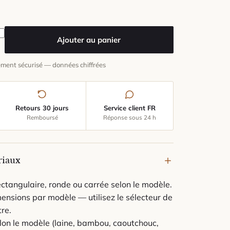
pis Bambou Damier
Ajouter au panier
ment sécurisé — données chiffrées
Retours 30 jours
Service client FR
Remboursé
Réponse sous 24 h
riaux
ctangulaire, ronde ou carrée selon le modèle.
ensions par modèle — utilisez le sélecteur de
tre.
lon le modèle (laine, bambou, caoutchouc,