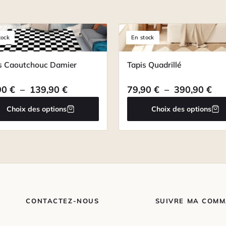
tock
En stock
s Caoutchouc Damier
Tapis Quadrillé
,90 € à 380,90 €
Plage de prix : 29,90 € à 139,90 €
Pla
90
€
–
139,90
€
79,90
€
–
390,90
€
Choix des options
Choix des options
CONTACTEZ-NOUS
SUIVRE MA COM