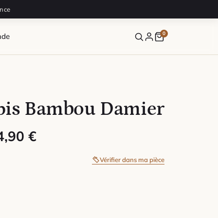
ance
0
nde
pis Bambou Damier
 : 49,90 € à 224,90 €
4,90
€
Vérifier dans ma pièce