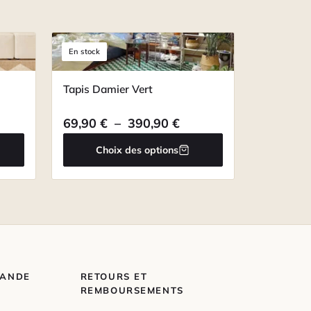
En stock
Tapis Damier Vert
ge de prix : 79,90 € à 390,90 €
Plage de prix : 69,90 
69,90
€
–
390,90
€
Choix des options
MANDE
RETOURS ET
REMBOURSEMENTS