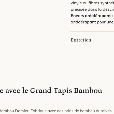
vinyle ou fibres synth
précisée dans la descri
Envers antidérapant :
antidérapant pour une 
Entretien
Passez régulièrement l
texture et l'éclat du ta
En cas de tache, épong
nettoyant doux ; laisse
Évitez l'humidité stagn
Tapis en laine : pour e
e avec le Grand Tapis Bambou
l'emplacement avec la 
redresseront.
 Bambou Damier. Fabriqué avec des brins de bambou durables,