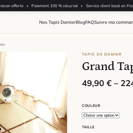
raison offerte
•
Paiement 100 % sécurisé
•
Service client basé en Fr
Nos Tapis Damier
Blog
FAQ
Suivre ma comma
ier
TAPIS EN DAMIER
Grand Ta
Plage de prix
49,90
€
–
22
COULEUR
TAILLE