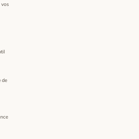
s vos
til
e de
ance