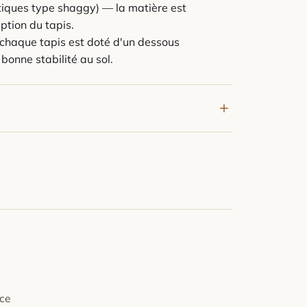
étiques type shaggy) — la matière est
ption du tapis.
chaque tapis est doté d'un dessous
bonne stabilité au sol.
'aspirateur en mode doux pour préserver la
pis.
ez sans frotter avec un chiffon humide et un
z sécher à plat.
ante et l'exposition prolongée au soleil direct.
ffacer les marques de meubles, frottez
tranche d'une pièce de monnaie, les fibres se
 ce