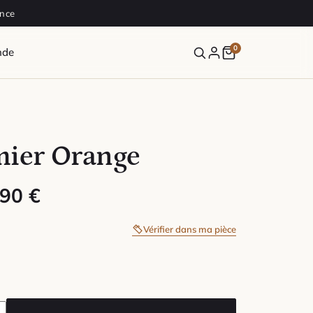
ance
0
nde
mier Orange
 : 29,90 € à 59,90 €
,90
€
Vérifier dans ma pièce
ier Orange