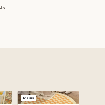
uche
En stock