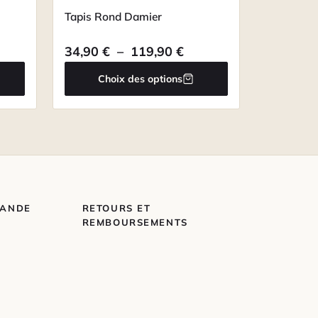
Tapis Rond Damier
ge de prix : 34,90 € à 349,90 €
Plage de prix : 34,90 
34,90
€
–
119,90
€
Choix des options
MANDE
RETOURS ET
REMBOURSEMENTS