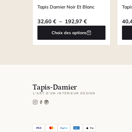
Tapis Damier Noir Et Blanc
Tapi
Plage de prix : 32
32,60
€
–
192,97
€
40,
Choix des options
Tapis-Damier
L'ART D'UN INTÉRIEUR DESIGN
VISA
Pay
Pal
Pay
AMEX