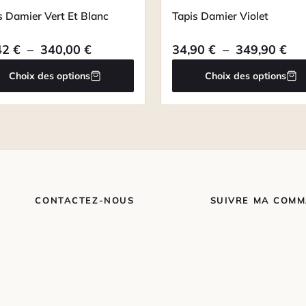
s Damier Vert Et Blanc
Tapis Damier Violet
,60 € à 192,97 €
Plage de prix : 40,42 € à 340,00 €
Pla
42
€
–
340,00
€
34,90
€
–
349,90
€
Choix des options
Choix des options
CONTACTEZ-NOUS
SUIVRE MA COM