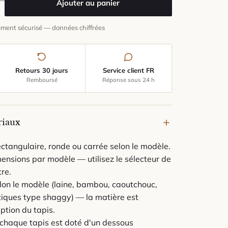
Ajouter au panier
ment sécurisé — données chiffrées
Retours 30 jours
Service client FR
Remboursé
Réponse sous 24 h
riaux
ctangulaire, ronde ou carrée selon le modèle.
ensions par modèle — utilisez le sélecteur de
tre.
lon le modèle (laine, bambou, caoutchouc,
étiques type shaggy) — la matière est
ption du tapis.
chaque tapis est doté d'un dessous