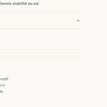
bonne stabilité au sol.
'aspirateur en mode doux pour préserver la
pis.
ez sans frotter avec un chiffon humide et un
z sécher à plat.
ante et l'exposition prolongée au soleil direct.
ffacer les marques de meubles, frottez
tranche d'une pièce de monnaie, les fibres se
motif
e à
le,