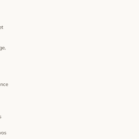
et
ge,
ance
s
 vos