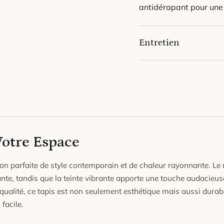
antidérapant pour une 
Entretien
Passez régulièrement l
texture et l'éclat du ta
En cas de tache, épong
nettoyant doux ; laisse
Évitez l'humidité stagn
Tapis en laine : pour e
Votre Espace
l'emplacement avec la 
redresseront.
n parfaite de style contemporain et de chaleur rayonnante. Le 
te, tandis que la teinte vibrante apporte une touche audacieus
qualité, ce tapis est non seulement esthétique mais aussi durab
facile.