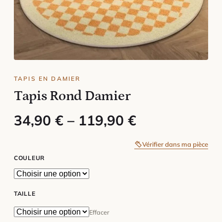
TAPIS EN DAMIER
Tapis Rond Damier
Plage de prix : 34,90 € à 119,90
34,90
€
–
119,90
€
Vérifier dans ma pièce
COULEUR
TAILLE
Effacer