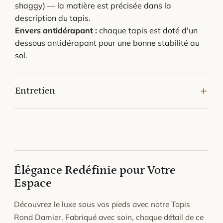
shaggy) — la matière est précisée dans la
description du tapis.
Envers antidérapant :
chaque tapis est doté d'un
dessous antidérapant pour une bonne stabilité au
sol.
Entretien
Passez régulièrement l'aspirateur en mode doux
pour préserver la texture et l'éclat du tapis.
En cas de tache, épongez sans frotter avec un
chiffon humide et un nettoyant doux ; laissez sécher
à plat.
Élégance Redéfinie pour Votre
Évitez l'humidité stagnante et l'exposition
Espace
prolongée au soleil direct.
Tapis en laine : pour effacer les marques de
Découvrez le luxe sous vos pieds avec notre Tapis
meubles, frottez l'emplacement avec la tranche
Rond Damier. Fabriqué avec soin, chaque détail de ce