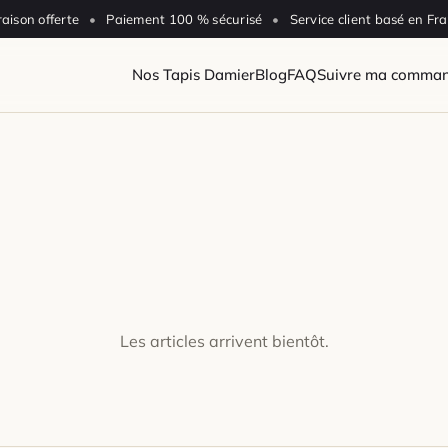
raison offerte
•
Paiement 100 % sécurisé
•
Service client basé en Fr
Nos Tapis Damier
Blog
FAQ
Suivre ma comma
Les articles arrivent bientôt.