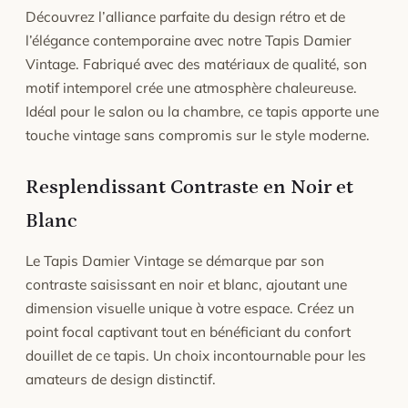
Tapis en laine : pour effacer les marques de
Découvrez l’alliance parfaite du design rétro et de
meubles, frottez l'emplacement avec la tranche
l’élégance contemporaine avec notre Tapis Damier
d'une pièce de monnaie, les fibres se redresseront.
Vintage. Fabriqué avec des matériaux de qualité, son
motif intemporel crée une atmosphère chaleureuse.
Idéal pour le salon ou la chambre, ce tapis apporte une
touche vintage sans compromis sur le style moderne.
Resplendissant Contraste en Noir et
Blanc
Le Tapis Damier Vintage se démarque par son
contraste saisissant en noir et blanc, ajoutant une
dimension visuelle unique à votre espace. Créez un
point focal captivant tout en bénéficiant du confort
douillet de ce tapis. Un choix incontournable pour les
amateurs de design distinctif.