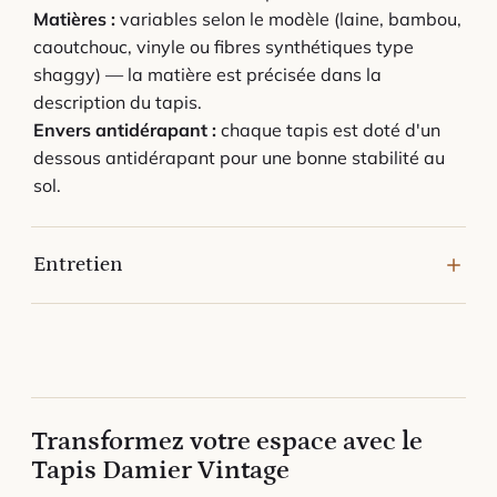
Matières :
variables selon le modèle (laine, bambou,
caoutchouc, vinyle ou fibres synthétiques type
shaggy) — la matière est précisée dans la
description du tapis.
Envers antidérapant :
chaque tapis est doté d'un
dessous antidérapant pour une bonne stabilité au
sol.
Entretien
Passez régulièrement l'aspirateur en mode doux
pour préserver la texture et l'éclat du tapis.
En cas de tache, épongez sans frotter avec un
chiffon humide et un nettoyant doux ; laissez sécher
à plat.
Transformez votre espace avec le
Évitez l'humidité stagnante et l'exposition
Tapis Damier Vintage
prolongée au soleil direct.