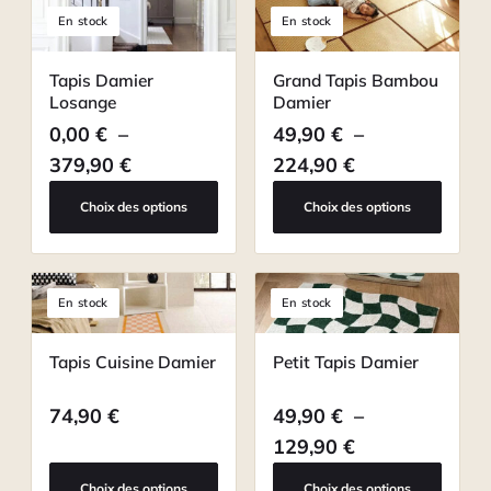
En stock
En stock
Tapis Damier
Grand Tapis Bambou
Losange
Damier
0,00
€
–
49,90
€
–
Plage de prix : 0,00 € à 379,90 €
Plage de prix 
379,90
€
224,90
€
Choix des options
Choix des options
En stock
En stock
Tapis Cuisine Damier
Petit Tapis Damier
74,90
€
49,90
€
–
Plage de prix 
129,90
€
Choix des options
Choix des options