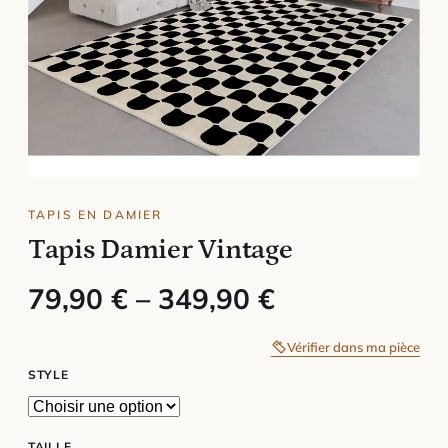
TAPIS EN DAMIER
Tapis Damier Vintage
Plage de prix : 79,90 € à 349,90
79,90
€
–
349,90
€
Vérifier dans ma pièce
STYLE
TAILLE